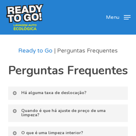
Skip
Men
to
Menu
main
content
Ready to Go
|
Perguntas Frequentes
Perguntas Frequentes
Há alguma taxa de deslocação?
Só há lugar ao pagamento de uma taxa
Quando é que há ajuste de preço de uma
de deslocação quando o cliente não
limpeza?
concorda com o ajuste de preço de uma
Só já ajuste quando as condições de
limpeza. O valor da taxa de deslocação é
O que é uma limpeza interior?