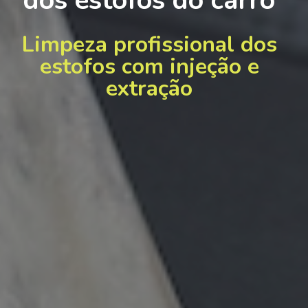
dos estofos do carro
Limpeza profissional dos
estofos com injeção e
extração